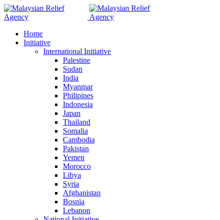
Home
Initiative
International Initiative
Palestine
Sudan
India
Myanmar
Philipines
Indonesia
Japan
Thailand
Somalia
Cambodia
Pakistan
Yemen
Morocco
Libya
Syria
Afghanistan
Bosnia
Lebanon
National Initiative