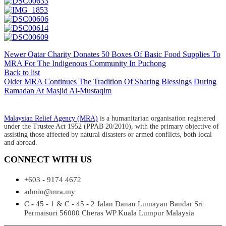
Newer
Qatar Charity Donates 50 Boxes Of Basic Food Supplies To
MRA For The Indigenous Community In Puchong
Back to list
Older
MRA Continues The Tradition Of Sharing Blessings During
Ramadan At Masjid Al-Mustaqim​
Malaysian Relief Agency (MRA)
is a humanitarian organisation registered
under the Trustee Act 1952 (PPAB 20/2010), with the primary objective of
assisting those affected by natural disasters or armed conflicts, both local
and abroad.
CONNECT WITH US
+603 - 9174 4672
admin@mra.my
C - 45 - 1 & C - 45 - 2 Jalan Danau Lumayan Bandar Sri
Permaisuri 56000 Cheras WP Kuala Lumpur Malaysia