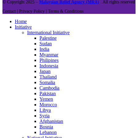
© Copyright 2025 –
Malaysian Relief Agency (MRA)
. All rights reserved
Contact |
Privacy Policy |
Terms & Conditions
Home
Initiative
International Initiative
Palestine
Sudan
India
Myanmar
Philipines
Indonesia
Japan
Thailand
Somalia
Cambodia
Pakistan
Yemen
Morocco
Libya
Syria
Afghanistan
Bosnia
Lebanon
National Initiative