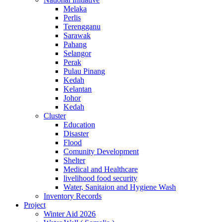
Melaka
Perlis
Terengganu
Sarawak
Pahang
Selangor
Perak
Pulau Pinang
Kedah
Kelantan
Johor
Kedah
Cluster
Education
Disaster
Flood
Comunity Development
Shelter
Medical and Healthcare
livelihood food security
Water, Sanitaion and Hygiene Wash
Inventory Records
Project
Winter Aid 2026