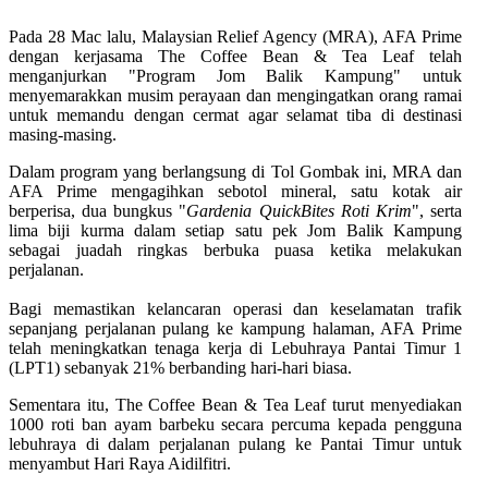
Pada 28 Mac lalu, Malaysian Relief Agency (MRA), AFA Prime
dengan kerjasama The Coffee Bean & Tea Leaf telah
menganjurkan "Program Jom Balik Kampung" untuk
menyemarakkan musim perayaan dan mengingatkan orang ramai
untuk memandu dengan cermat agar selamat tiba di destinasi
masing-masing.
Dalam program yang berlangsung di Tol Gombak ini, MRA dan
AFA Prime mengagihkan sebotol mineral, satu kotak air
berperisa, dua bungkus "
Gardenia QuickBites Roti Krim
", serta
lima biji kurma dalam setiap satu pek Jom Balik Kampung
sebagai juadah ringkas berbuka puasa ketika melakukan
perjalanan.
Bagi memastikan kelancaran operasi dan keselamatan trafik
sepanjang perjalanan pulang ke kampung halaman, AFA Prime
telah meningkatkan tenaga kerja di Lebuhraya Pantai Timur 1
(LPT1) sebanyak 21% berbanding hari-hari biasa.
Sementara itu, The Coffee Bean & Tea Leaf turut menyediakan
1000 roti ban ayam barbeku secara percuma kepada pengguna
lebuhraya di dalam perjalanan pulang ke Pantai Timur untuk
menyambut Hari Raya Aidilfitri.